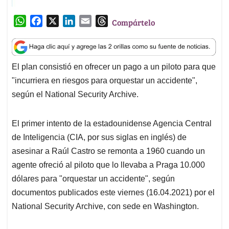
W
F
X
L
E
T
Compártelo
h
a
i
m
h
a
c
n
a
r
t
e
k
i
e
El plan consistió en ofrecer un pago a un piloto para que
s
b
e
l
a
"incurriera en riesgos para orquestar un accidente",
A
o
d
d
p
o
I
s
según el National Security Archive.
p
k
n
El primer intento de la estadounidense Agencia Central
de Inteligencia (CIA, por sus siglas en inglés) de
asesinar a Raúl Castro se remonta a 1960 cuando un
agente ofreció al piloto que lo llevaba a Praga 10.000
dólares para "orquestar un accidente", según
documentos publicados este viernes (16.04.2021) por el
National Security Archive, con sede en Washington.