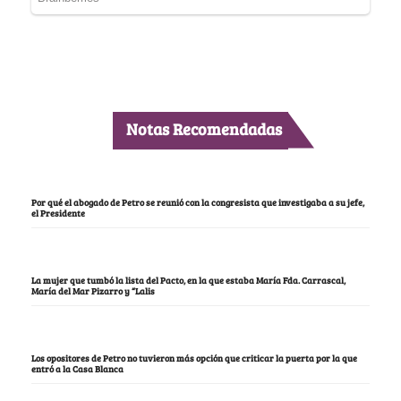
Notas Recomendadas
Por qué el abogado de Petro se reunió con la congresista que investigaba a su jefe,
el Presidente
La mujer que tumbó la lista del Pacto, en la que estaba María Fda. Carrascal,
María del Mar Pizarro y “Lalis
Los opositores de Petro no tuvieron más opción que criticar la puerta por la que
entró a la Casa Blanca