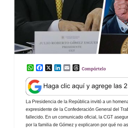
W
F
X
L
E
T
Compártelo
h
a
i
m
h
a
c
n
a
r
t
e
k
i
e
s
b
e
l
a
A
o
d
d
La Presidencia de la República invitó a un homena
p
o
I
s
expresidente de la Confederación General del Tra
p
k
n
fallecido. En un comunicado oficial, la CGT asegur
por la familia de Gómez y explicaron por qué no asi