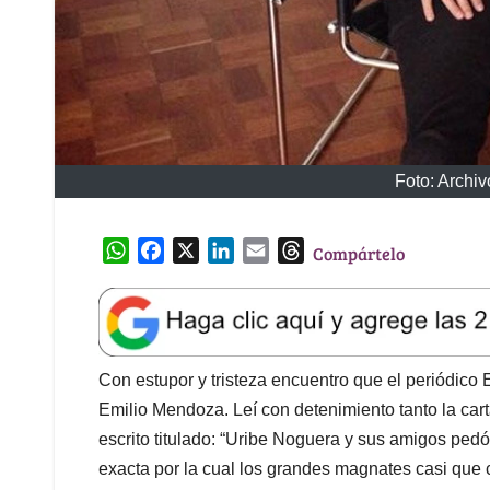
Foto: Archiv
W
F
X
L
E
T
Compártelo
h
a
i
m
h
a
c
n
a
r
t
e
k
i
e
s
b
e
l
a
A
o
d
d
Con estupor y tristeza encuentro que el periódico
p
o
I
s
Emilio Mendoza. Leí con detenimiento tanto la car
p
k
n
escrito titulado: “Uribe Noguera y sus amigos pedó
exacta por la cual los grandes magnates casi que