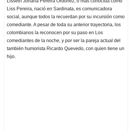
Lisseth Johana Pereira Ordóñez, o más conocida como
s
b
e
l
a
Liss Pereira, nació en Sardinata, es comunicadora
A
o
d
d
p
o
I
s
social, aunque todos la recuerdan por su incursión como
p
k
n
comediante. A pesar de toda su anterior trayectoria, los
colombianos la reconocen por su paso en Los
comediantes de la noche, y por ser la pareja actual del
también humorista Ricardo Quevedo, con quien tiene un
hijo.