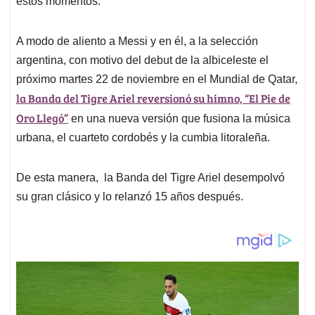
estos momentos.
A
o
d
d
p
o
I
s
p
k
n
A modo de aliento a Messi y en él, a la selección
argentina, con motivo del debut de la albiceleste el
próximo martes 22 de noviembre en el Mundial de Qatar,
la Banda del Tigre Ariel reversionó su himno, “El Pie de
Oro Llegó”
en una nueva versión que fusiona la música
urbana, el cuarteto cordobés y la cumbia litoraleña.
De esta manera, la Banda del Tigre Ariel desempolvó
su gran clásico y lo relanzó 15 años después.