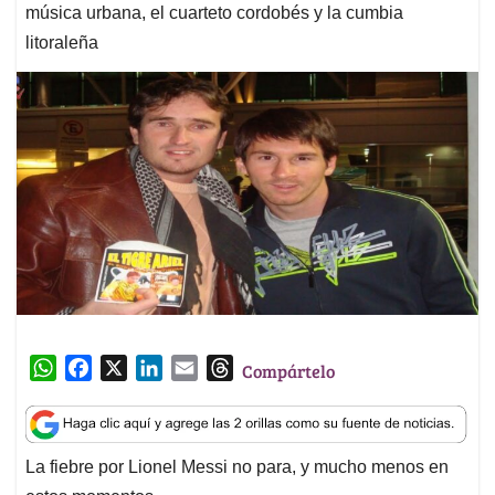
música urbana, el cuarteto cordobés y la cumbia
litoraleña
W
F
X
L
E
T
Compártelo
h
a
i
m
h
a
c
n
a
r
t
e
k
i
e
La fiebre por Lionel Messi no para, y mucho menos en
s
b
e
l
a