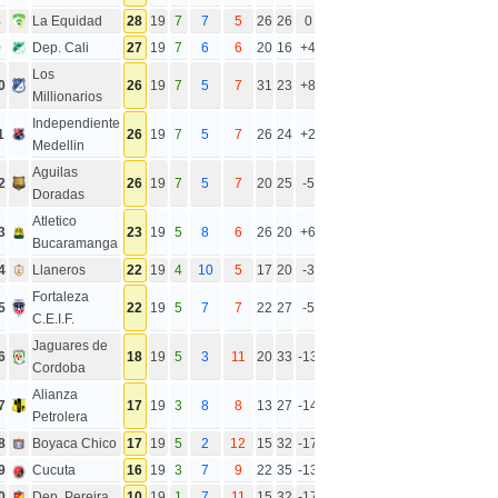
8
La Equidad
28
19
7
7
5
26
26
0
9
Dep. Cali
27
19
7
6
6
20
16
+4
Los
0
26
19
7
5
7
31
23
+8
Millionarios
Independiente
1
26
19
7
5
7
26
24
+2
Medellin
Aguilas
2
26
19
7
5
7
20
25
-5
Doradas
Atletico
3
23
19
5
8
6
26
20
+6
Bucaramanga
4
Llaneros
22
19
4
10
5
17
20
-3
Fortaleza
5
22
19
5
7
7
22
27
-5
C.E.I.F.
Jaguares de
6
18
19
5
3
11
20
33
-13
Cordoba
Alianza
7
17
19
3
8
8
13
27
-14
Petrolera
8
Boyaca Chico
17
19
5
2
12
15
32
-17
9
Cucuta
16
19
3
7
9
22
35
-13
0
Dep. Pereira
10
19
1
7
11
15
32
-17