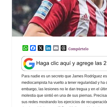
W
F
X
L
E
T
Compártelo
h
a
i
m
h
a
c
n
a
r
t
e
k
i
e
s
b
e
l
a
A
o
d
d
Para nadie es un secreto que James Rodríguez es
p
o
I
s
mediocampista ha vuelto a tener regularidad y ha 
p
k
n
embargo, las lesiones no le dan tregua y en el últi
molestia que sintió en una de sus piernas. Precisa
sus redes mostrando los ejercicios de recuperaci