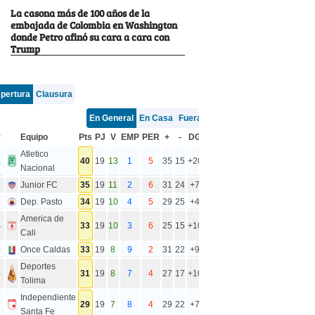
La casona más de 100 años de la
embajada de Colombia en Washington
donde Petro afinó su cara a cara con
Trump
pertura
Clausura
En General
En Casa
Fuera
#
Equipo
Pts
PJ
V
EMP
PER
+
-
DG
Atletico
1
40
19
13
1
5
35
15
+20
Nacional
2
Junior FC
35
19
11
2
6
31
24
+7
3
Dep. Pasto
34
19
10
4
5
29
25
+4
America de
4
33
19
10
3
6
25
15
+10
Cali
5
Once Caldas
33
19
8
9
2
31
22
+9
Deportes
6
31
19
8
7
4
27
17
+10
Tolima
Independiente
7
29
19
7
8
4
29
22
+7
Santa Fe