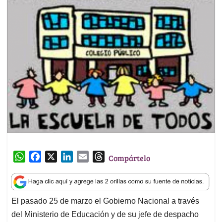
W
F
X
L
E
T
Compártelo
h
a
i
m
h
a
c
n
a
r
t
e
k
i
e
El pasado 25 de marzo el Gobierno Nacional a través
s
b
e
l
a
del Ministerio de Educación y de su jefe de despacho
A
o
d
d