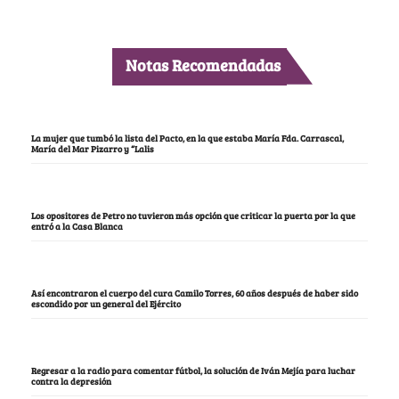
Notas Recomendadas
La mujer que tumbó la lista del Pacto, en la que estaba María Fda. Carrascal,
María del Mar Pizarro y “Lalis
Los opositores de Petro no tuvieron más opción que criticar la puerta por la que
entró a la Casa Blanca
Así encontraron el cuerpo del cura Camilo Torres, 60 años después de haber sido
escondido por un general del Ejército
Regresar a la radio para comentar fútbol, la solución de Iván Mejía para luchar
contra la depresión