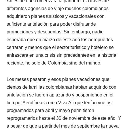
Antes de que comenzara la pandemia, a través de
s
b
e
l
a
diferentes agencias de viaje muchos colombianos
A
o
d
d
p
o
I
s
adquirieron planes turísticos y vacacionales con
p
k
n
suficiente antelación para poder disfrutar de
promociones y descuentos. Sin embargo, nadie
esperaba que en marzo de este año los aeropuertos
cerraran y menos que el sector turístico y hotelero se
enfrascara en una crisis sin precedentes en la historia
reciente, no solo de Colombia sino del mundo.
Los meses pasaron y esos planes vacaciones que
cientos de familias colombianas habían adquirido con
antelación se fueron aplazando y posponiendo en el
tiempo. Aerolíneas como Viva Air que tenían vuelos
programados para abril y mayo permitieron
reprogramarlos hasta el 30 de noviembre de este año. Y
a pesar de que a partir del mes de septiembre la nueva