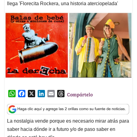
llega 'Florecita Rockera, una historia aterciopelada'
W
F
X
L
E
T
Compártelo
h
a
i
m
h
a
c
n
a
r
t
e
k
i
e
La nostalgia vende porque es necesario mirar atrás para
s
b
e
l
a
saber hacia dónde ir a futuro y/o de paso saber en
A
o
d
d