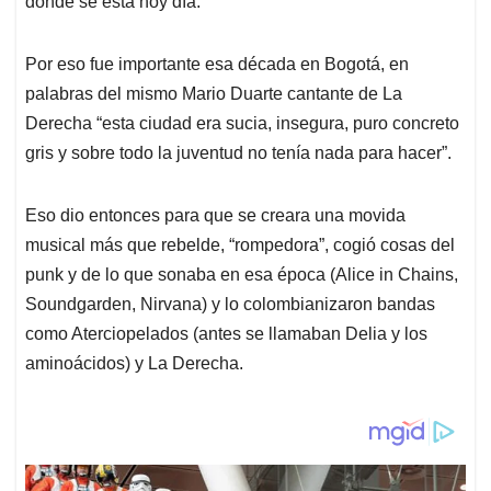
p
o
I
s
dónde se está hoy día.
p
k
n
Por eso fue importante esa década en Bogotá, en
palabras del mismo Mario Duarte cantante de La
Derecha “esta ciudad era sucia, insegura, puro concreto
gris y sobre todo la juventud no tenía nada para hacer”.
Eso dio entonces para que se creara una movida
musical más que rebelde, “rompedora”, cogió cosas del
punk y de lo que sonaba en esa época (Alice in Chains,
Soundgarden, Nirvana) y lo colombianizaron bandas
como Aterciopelados (antes se llamaban Delia y los
aminoácidos) y La Derecha.