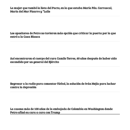
La mujer que tumbó la lista del Pacto, en la que estaba María Fda. Carrascal,
María del Mar Pizarro y “Lalis
Los opositores de Petro no tuvieron más opción que criticar la puerta por la que
entró a la Casa Blanca
Así encontraron el cuerpo del cura Camilo Torres, 60 años después de haber sido
escondido por un general del Ejército
Regresar a la radio para comentar fútbol, la solución de Iván Mejía para luchar
contra la depresión
La casona más de 100 años de la embajada de Colombia en Washington donde
Petro afinó su cara a cara con Trump