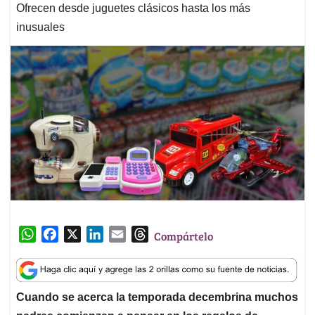
Ofrecen desde juguetes clásicos hasta los más
inusuales
W
F
X
L
E
T
Compártelo
h
a
i
m
h
a
c
n
a
r
t
e
k
i
e
Cuando se acerca la temporada decembrina muchos
s
b
e
l
a