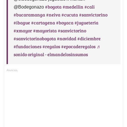
#bogota
#medellin
#cali
@Bodegonazo
#bucaramanga
#neiva
#cucuta
#sanvictorino
#ibague
#cartagena
#boyaca
#jugueteria
#xmayor
#mayorista
#sanvictorino
#sanvictorinobogota
#navidad
#diciembre
#fundaciones
#regalos
#epocaderegalos
♬
sonido original - elmandelosinsumos
Anuncios.