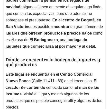
padres comienzan a pensar en los regalos de
A
o
d
d
p
o
I
s
navidad;
algunos tienen en mente obsequiar algo lindo,
p
k
n
que cumpla las expectativas, pero que además no
sobrepase el presupuesto.
En el centro de Bogotá, en
San Victorino
, es posible
encontrar
un gran número de
lugares que ofrecen productos a precios bajos
como
es el caso de
El Bodegonazo
, una
bodega de
juguetes que comercializa al por mayor y al detal.
Dónde se encuentra la bodega de juguetes y
qué productos
Este lugar se encuentra en el Centro Comercial
Nuevo Ponce
(Calle 11 #11 - 89) en el tercer piso.
El
creador de contenido
conocido como
'El man de los
insumos'
Visitó el lugar y mostró algunos de los
productos que es posible conseguir allí y algunos de los
precios.