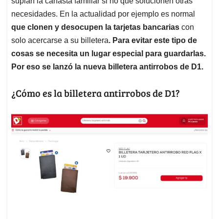
p
o
I
s
suplan la canasta familiar si no que solucionen otras
p
k
n
necesidades. En la actualidad por ejemplo es normal
que clonen y desocupen la tarjetas bancarias
con
solo acercarse a su billetera
. Para evitar este tipo de
cosas se necesita un lugar especial para guardarlas.
Por eso se lanzó la nueva billetera antirrobos de D1.
¿Cómo es la billetera antirrobos de D1?