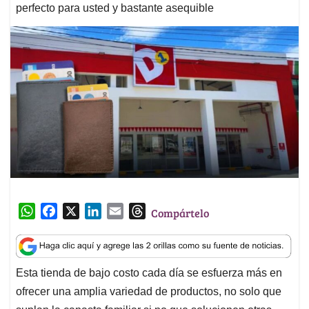
perfecto para usted y bastante asequible
W
F
X
L
E
T
Compártelo
h
a
i
m
h
a
c
n
a
r
t
e
k
i
e
Esta tienda de bajo costo cada día se esfuerza más en
s
b
e
l
a
ofrecer una amplia variedad de productos, no solo que
A
o
d
d