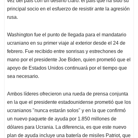
p
o
I
s
vez del país con un destino claro: el país que ha sido su
p
k
n
principal socio en el esfuerzo de resistir ante la agresión
rusa.
Washington fue el punto de llegada para el mandatario
ucraniano en su primer viaje al exterior desde el 24 de
febrero. Fue recibido entre sonrisas y estrechones de
mano por el presidente Joe Biden, quien prometió que el
apoyo de Estados Unidos continuará por el tiempo que
sea necesario.
Ambos líderes ofrecieron una rueda de prensa conjunta
en la que el presidente estadounidense prometió que los
ucranianos "nunca estarán solos" y en la que confirmó
un nuevo paquete de ayuda por 1.850 millones de
dólares para Ucrania. La diferencia, es que este nuevo
plan de ayuda incluye una batería de misiles Patriot, que