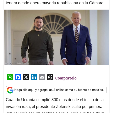
tendrá desde enero mayoría republicana en la Cámara
W
F
X
L
E
T
Compártelo
h
a
i
m
h
a
c
n
a
r
t
e
k
i
e
Cuando Ucrania cumplió 300 días desde el inicio de la
s
b
e
l
a
invasión rusa, el presidente Zelenski salió por primera
A
o
d
d