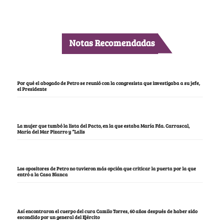
Notas Recomendadas
Por qué el abogado de Petro se reunió con la congresista que investigaba a su jefe,
el Presidente
La mujer que tumbó la lista del Pacto, en la que estaba María Fda. Carrascal,
María del Mar Pizarro y “Lalis
Los opositores de Petro no tuvieron más opción que criticar la puerta por la que
entró a la Casa Blanca
Así encontraron el cuerpo del cura Camilo Torres, 60 años después de haber sido
escondido por un general del Ejército