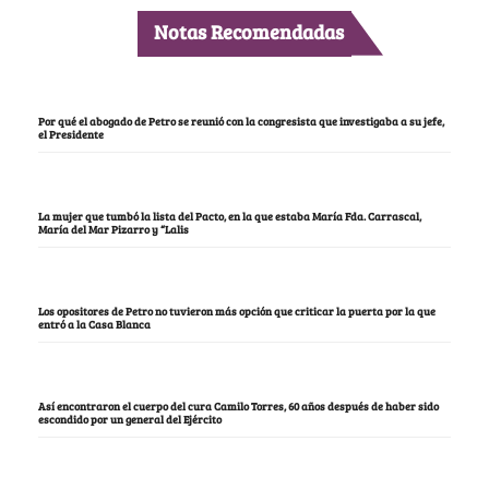
Notas Recomendadas
Por qué el abogado de Petro se reunió con la congresista que investigaba a su jefe,
el Presidente
La mujer que tumbó la lista del Pacto, en la que estaba María Fda. Carrascal,
María del Mar Pizarro y “Lalis
Los opositores de Petro no tuvieron más opción que criticar la puerta por la que
entró a la Casa Blanca
Así encontraron el cuerpo del cura Camilo Torres, 60 años después de haber sido
escondido por un general del Ejército