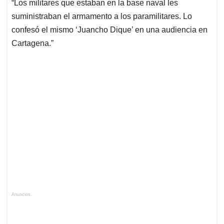
“Los militares que estaban en la base naval les
s
b
e
l
a
suministraban el armamento a los paramilitares. Lo
A
o
d
d
p
o
I
s
confesó el mismo ‘Juancho Dique’ en una audiencia en
p
k
n
Cartagena.”
Anuncios.