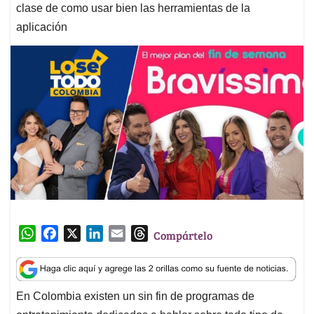
clase de como usar bien las herramientas de la
aplicación
W
F
X
L
E
T
Compártelo
h
a
i
m
h
a
c
n
a
r
t
e
k
i
e
En Colombia existen un sin fin de programas de
s
b
e
l
a