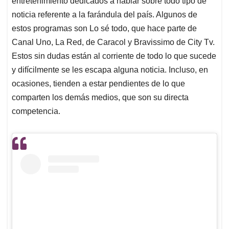
entretenimiento dedicados a hablar sobre todo tipo de
A
o
d
d
p
o
I
s
noticia referente a la farándula del país. Algunos de
p
k
n
estos programas son Lo sé todo, que hace parte de
Canal Uno, La Red, de Caracol y Bravissimo de City Tv.
Estos sin dudas están al corriente de todo lo que sucede
y difícilmente se les escapa alguna noticia. Incluso, en
ocasiones, tienden a estar pendientes de lo que
comparten los demás medios, que son su directa
competencia.