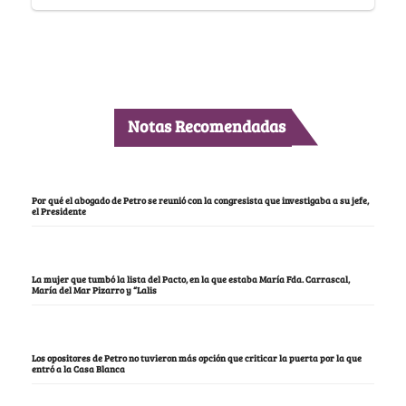
Notas Recomendadas
Por qué el abogado de Petro se reunió con la congresista que investigaba a su jefe,
el Presidente
La mujer que tumbó la lista del Pacto, en la que estaba María Fda. Carrascal,
María del Mar Pizarro y “Lalis
Los opositores de Petro no tuvieron más opción que criticar la puerta por la que
entró a la Casa Blanca