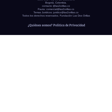
Bogotá, Colombia.
contacto @las2orillas.co
Pauta:
comercial@las2orillas.co
Temas Juridicos:
juridico@las2orillas.co
Todos los derechos reservados. Fundación Las Dos Orillas
¿Quiénes somos?
Política de Privacidad