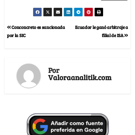
Conconcreto es sancionada
Ecuador le ganó arbitraje a
por la SIC
filial de ISA
Por
Valoraanalitik.com