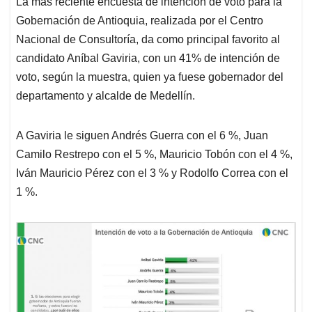
La más reciente encuesta de intención de voto para la
s
b
e
l
a
Gobernación de Antioquia, realizada por el Centro
A
o
d
d
p
o
I
s
Nacional de Consultoría, da como principal favorito al
p
k
n
candidato Aníbal Gaviria, con un 41% de intención de
voto, según la muestra, quien ya fuese gobernador del
departamento y alcalde de Medellín.
A Gaviria le siguen Andrés Guerra con el 6 %, Juan
Camilo Restrepo con el 5 %, Mauricio Tobón con el 4 %,
Iván Mauricio Pérez con el 3 % y Rodolfo Correa con el
1 %.