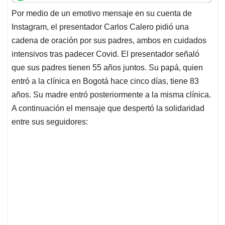
t
e
k
i
e
Por medio de un emotivo mensaje en su cuenta de
s
b
e
l
a
Instagram, el presentador Carlos Calero pidió una
A
o
d
d
p
o
I
s
cadena de oración por sus padres, ambos en cuidados
p
k
n
intensivos tras padecer Covid. El presentador señaló
que sus padres tienen 55 años juntos. Su papá, quien
entró a la clínica en Bogotá hace cinco días, tiene 83
años. Su madre entró posteriormente a la misma clínica.
A continuación el mensaje que despertó la solidaridad
entre sus seguidores: