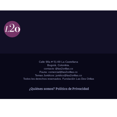
Calle 98a # 51-69 La Castellana
Bogotá, Colombia.
contacto @las2orillas.co
Pauta:
comercial@las2orillas.co
Temas Juridicos:
juridico@las2orillas.co
Todos los derechos reservados. Fundación Las Dos Orillas
¿Quiénes somos?
Política de Privacidad