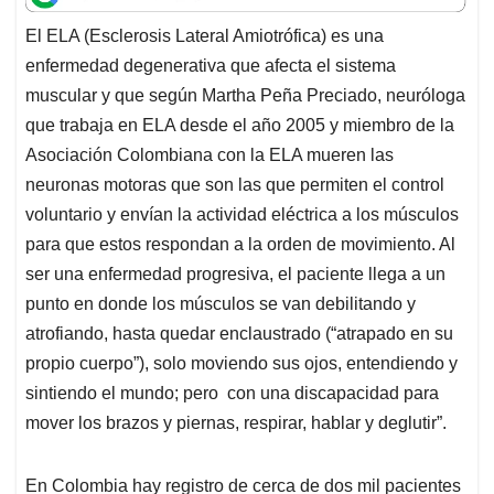
t
e
k
i
e
El ELA (Esclerosis Lateral Amiotrófica) es una
s
b
e
l
a
enfermedad degenerativa que afecta el sistema
A
o
d
d
p
o
I
s
muscular y que según Martha Peña Preciado, neuróloga
p
k
n
que trabaja en ELA desde el año 2005 y miembro de la
Asociación Colombiana con la ELA mueren las
neuronas motoras que son las que permiten el control
voluntario y envían la actividad eléctrica a los músculos
para que estos respondan a la orden de movimiento. Al
ser una enfermedad progresiva, el paciente llega a un
punto en donde los músculos se van debilitando y
atrofiando, hasta quedar enclaustrado (“atrapado en su
propio cuerpo”), solo moviendo sus ojos, entendiendo y
sintiendo el mundo; pero con una discapacidad para
mover los brazos y piernas, respirar, hablar y deglutir”.
En Colombia hay registro de cerca de dos mil pacientes