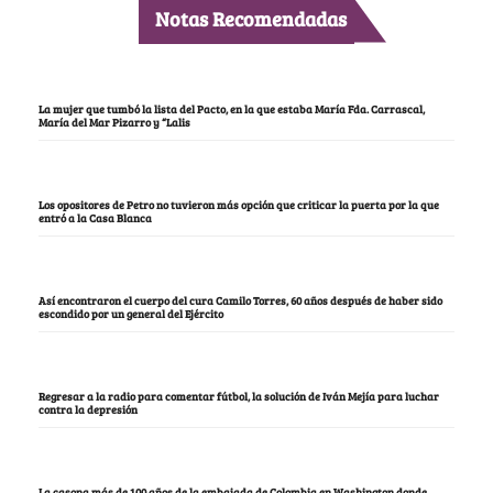
Notas Recomendadas
La mujer que tumbó la lista del Pacto, en la que estaba María Fda. Carrascal,
María del Mar Pizarro y “Lalis
Los opositores de Petro no tuvieron más opción que criticar la puerta por la que
entró a la Casa Blanca
Así encontraron el cuerpo del cura Camilo Torres, 60 años después de haber sido
escondido por un general del Ejército
Regresar a la radio para comentar fútbol, la solución de Iván Mejía para luchar
contra la depresión
La casona más de 100 años de la embajada de Colombia en Washington donde