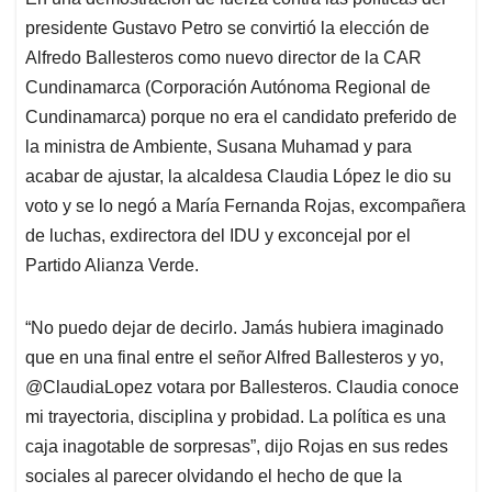
s
b
e
l
a
presidente Gustavo Petro se convirtió la elección de
A
o
d
d
p
o
I
s
Alfredo Ballesteros como nuevo director de la CAR
p
k
n
Cundinamarca (Corporación Autónoma Regional de
Cundinamarca) porque no era el candidato preferido de
la ministra de Ambiente, Susana Muhamad y para
acabar de ajustar, la alcaldesa Claudia López le dio su
voto y se lo negó a María Fernanda Rojas, excompañera
de luchas, exdirectora del IDU y exconcejal por el
Partido Alianza Verde.
“No puedo dejar de decirlo. Jamás hubiera imaginado
que en una final entre el señor Alfred Ballesteros y yo,
@ClaudiaLopez votara por Ballesteros. Claudia conoce
mi trayectoria, disciplina y probidad. La política es una
caja inagotable de sorpresas”, dijo Rojas en sus redes
sociales al parecer olvidando el hecho de que la