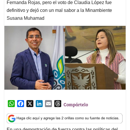
Fernanda Rojas, pero el voto de Claudia López fue
definitivo y dejó con un mal sabor a la Minambiente
Susana Muhamad
W
F
X
L
E
T
Compártelo
h
a
i
m
h
a
c
n
a
r
t
e
k
i
e
En una demostración de fuerza contra las políticas del