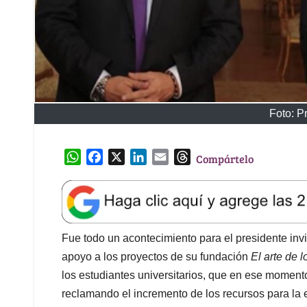
Foto: P
W
F
X
L
E
T
Compártelo
h
a
i
m
h
a
c
n
a
r
t
e
k
i
e
s
b
e
l
a
A
o
d
d
Fue todo un acontecimiento para el presidente inv
p
o
I
s
apoyo a los proyectos de su fundación
El arte de 
p
k
n
los estudiantes universitarios, que en ese momento
reclamando el incremento de los recursos para la 