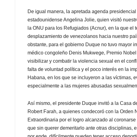
De igual manera, la apretada agenda presidencial p
estadounidense Angelina Jolie, quien visitó nuest
la ONU para los Refugiados (Acnur), en la que el t
desplazamiento de venezolanos hacia nuestro país 
obstante, para el gobierno Duque no tuvo mayor imp
médico congoleño Denis Mukwege, Premio Nobel d
visibilizar y combatir la violencia sexual en el con
falta de voluntad política y el poco interés en la
Habana, en los que se incluyeron a las víctimas, 
especialmente a las mujeres abusadas sexualmente
Así mismo, el presidente Duque invitó a la Casa d
Robert Farah, a quienes condecoró con la Orden N
Extraordinaria por el logro alcanzado al coronar
que sin querer demeritarlo ante otras disciplinas, e
por ende, difícilmente pueden tener acceso deporti