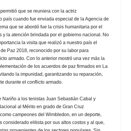
ermitió que se reuniera con la actriz
ro país cuando fue enviada especial de la Agencia de
ema que se abordó fue la crisis humanitaria por el
y la atención brindada por el gobierno nacional. No
ortancia la visita que realizó a nuestro país el
e Paz 2018, reconocido por su labor para
flicto armado. Con lo anterior mostró una vez más la
 implementación de los acuerdos de paz firmados en La
evitando la impunidad, garantizando su reparación,
 durante el conflicto armado.
e Nariño a los tenistas Juan Sebastián Cabal y
acional al Mérito en grado de Gran Cruz
se como campeones del Wimbledon, en un deporte,
s considerado elitista por sus altos costos y al que,
stas provenientes de los sectores populares. Sin