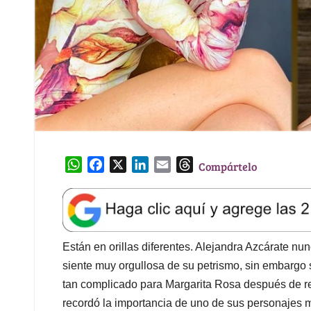
W
F
X
L
E
T
Compártelo
h
a
i
m
h
a
c
n
a
r
t
e
k
i
e
s
b
e
l
a
A
o
d
d
Están en orillas diferentes. Alejandra Azcárate n
p
o
I
s
siente muy orgullosa de su petrismo, sin embargo
p
k
n
tan complicado para Margarita Rosa después de re
recordó la importancia de uno de sus personajes 