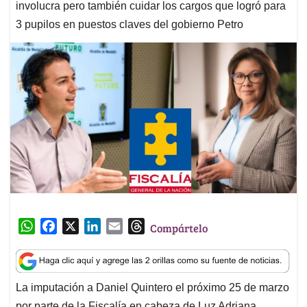
involucra pero también cuidar los cargos que logró para
3 pupilos en puestos claves del gobierno Petro
W
F
X
L
E
T
Compártelo
h
a
i
m
h
a
c
n
a
r
t
e
k
i
e
La imputación a Daniel Quintero el próximo 25 de marzo
s
b
e
l
a
por parte de la Fiscalía en cabeza de Luz Adriana