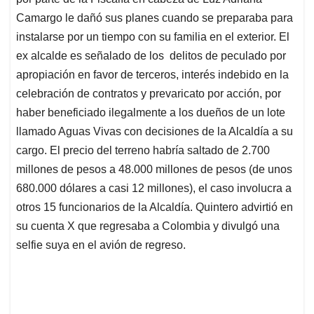
A
o
d
d
p
o
I
s
Camargo le dañó sus planes cuando se preparaba para
p
k
n
instalarse por un tiempo con su familia en el exterior. El
ex alcalde es señalado de los delitos de peculado por
apropiación en favor de terceros, interés indebido en la
celebración de contratos y prevaricato por acción, por
haber beneficiado ilegalmente a los dueños de un lote
llamado Aguas Vivas con decisiones de la Alcaldía a su
cargo. El precio del terreno habría saltado de 2.700
millones de pesos a 48.000 millones de pesos (de unos
680.000 dólares a casi 12 millones), el caso involucra a
otros 15 funcionarios de la Alcaldía. Quintero advirtió en
su cuenta X que regresaba a Colombia y divulgó una
selfie suya en el avión de regreso.