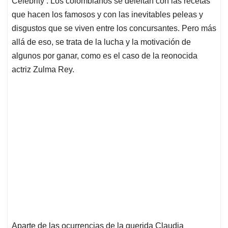
p
o
I
s
Celebrity’. Los colombianos se deleitan con las recetas
p
k
n
que hacen los famosos y con las inevitables peleas y
disgustos que se viven entre los concursantes. Pero más
allá de eso, se trata de la lucha y la motivación de
algunos por ganar, como es el caso de la reonocida
actriz Zulma Rey.
Aparte de las ocurrencias de la querida Claudia