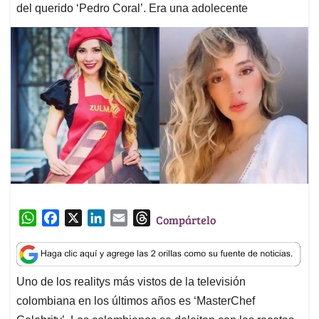
del querido ‘Pedro Coral’. Era una adolecente
W
F
X
L
E
T
Compártelo
h
a
i
m
h
a
c
n
a
r
t
e
k
i
e
Uno de los realitys más vistos de la televisión
s
b
e
l
a
colombiana en los últimos años es ‘MasterChef
A
o
d
d