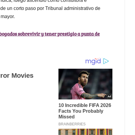
urídica, luego ascendió como consultora e
e un corto paso por Tribunal administrativo de
 mayor.
ogados sobrevivir y tener prestigio a punta de