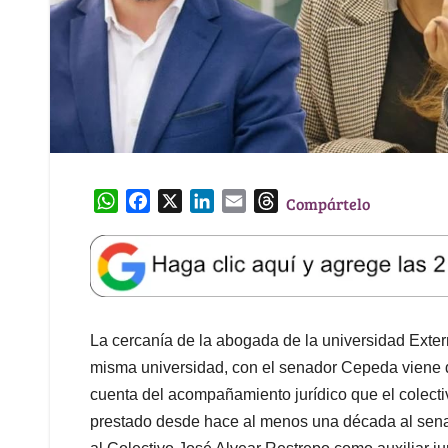
W
F
X
L
E
T
Compártelo
h
a
i
m
h
a
c
n
a
r
t
e
k
i
e
s
b
e
l
a
A
o
d
d
La cercanía de la abogada de la universidad Exte
p
o
I
s
p
k
n
misma universidad, con el senador Cepeda viene 
cuenta del acompañamiento jurídico que el colect
prestado desde hace al menos una década al sena