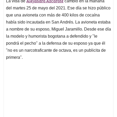
Alejandra Azcárate
La vida de
cambió en la mañana
s
b
e
l
a
A
o
d
d
del martes 25 de mayo del 2021. Ese día se hizo público
p
o
I
s
que una avioneta con más de 400 kilos de cocaína
p
k
n
había sido incautada en San Andrés. La avioneta estaba
a nombre de su esposo, Miguel Jaramillo. Desde ese día
la modelo y humorista bogotana a defendido y "le
pondrá el pecho" a la defensa de su esposo ya que él
"no es un narcotraficante de octava, es un publicita de
primera".