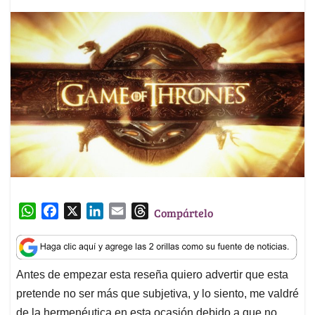
W
F
X
L
E
T
Compártelo
h
a
i
m
h
a
c
n
a
r
t
e
k
i
e
Antes de empezar esta reseña quiero advertir que esta
s
b
e
l
a
pretende no ser más que subjetiva, y lo siento, me valdré
A
o
d
d
p
o
I
s
de la hermenéutica en esta ocasión debido a que no