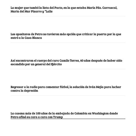
La mujer que tumbó la lista del Pacto, en la que estaba María Fda. Carrascal,
María del Mar Pizarro y “Lalis
Los opositores de Petro no tuvieron más opción que criticar la puerta por la que
entró a la Casa Blanca
Así encontraron el cuerpo del cura Camilo Torres, 60 años después de haber sido
escondido por un general del Ejército
Regresar a la radio para comentar fútbol, la solución de Iván Mejía para luchar
contra la depresión
La casona más de 100 años de la embajada de Colombia en Washington donde
Petro afinó su cara a cara con Trump