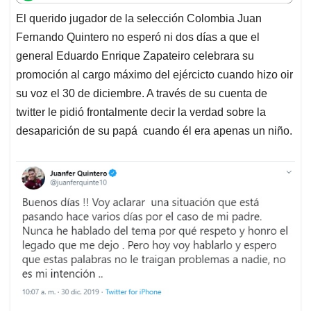
t
e
k
i
e
El querido jugador de la selección Colombia Juan
s
b
e
l
a
Fernando Quintero no esperó ni dos días a que el
A
o
d
d
p
o
I
s
general Eduardo Enrique Zapateiro celebrara su
p
k
n
promoción al cargo máximo del ejércicto cuando hizo oir
su voz el 30 de diciembre. A través de su cuenta de
twitter le pidió frontalmente decir la verdad sobre la
desaparición de su papá cuando él era apenas un niño.