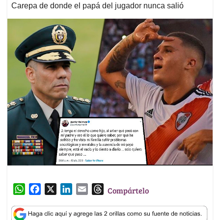
Carepa de donde el papá del jugador nunca salió
W
F
X
L
E
T
Compártelo
h
a
i
m
h
a
c
n
a
r