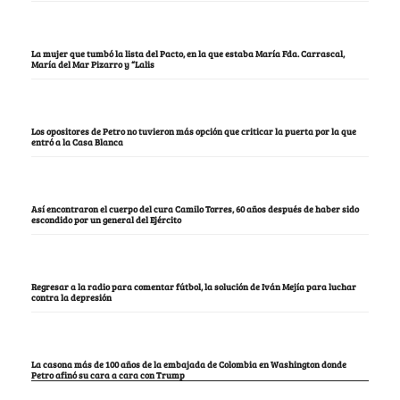
La mujer que tumbó la lista del Pacto, en la que estaba María Fda. Carrascal,
María del Mar Pizarro y “Lalis
Los opositores de Petro no tuvieron más opción que criticar la puerta por la que
entró a la Casa Blanca
Así encontraron el cuerpo del cura Camilo Torres, 60 años después de haber sido
escondido por un general del Ejército
Regresar a la radio para comentar fútbol, la solución de Iván Mejía para luchar
contra la depresión
La casona más de 100 años de la embajada de Colombia en Washington donde
Petro afinó su cara a cara con Trump