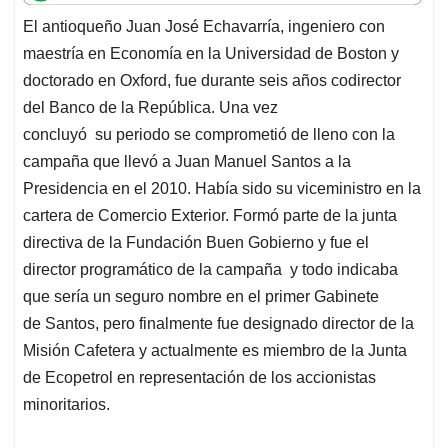
t
e
k
i
e
El antioqueño Juan José Echavarría, ingeniero con
s
b
e
l
a
maestría en Economía en la Universidad de Boston y
A
o
d
d
p
o
I
s
doctorado en Oxford, fue durante seis años codirector
p
k
n
del Banco de la República. Una vez
concluyó su periodo se comprometió de lleno con la
campaña que llevó a Juan Manuel Santos a la
Presidencia en el 2010. Había sido su viceministro en la
cartera de Comercio Exterior. Formó parte de la junta
directiva de la Fundación Buen Gobierno y fue el
director programático de la campaña y todo indicaba
que sería un seguro nombre en el primer Gabinete
de Santos, pero finalmente fue designado director de la
Misión Cafetera y actualmente es miembro de la Junta
de Ecopetrol en representación de los accionistas
minoritarios.