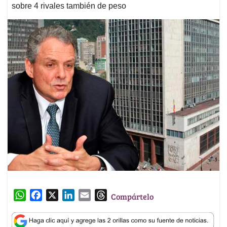
sobre 4 rivales también de peso
W
F
X
L
E
T
Compártelo
h
a
i
m
h
a
c
n
a
r