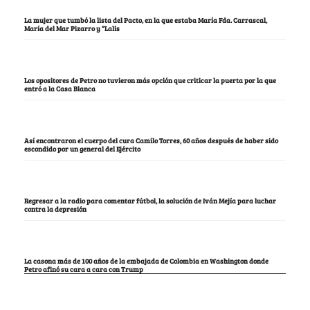
La mujer que tumbó la lista del Pacto, en la que estaba María Fda. Carrascal,
María del Mar Pizarro y “Lalis
Los opositores de Petro no tuvieron más opción que criticar la puerta por la que
entró a la Casa Blanca
Así encontraron el cuerpo del cura Camilo Torres, 60 años después de haber sido
escondido por un general del Ejército
Regresar a la radio para comentar fútbol, la solución de Iván Mejía para luchar
contra la depresión
La casona más de 100 años de la embajada de Colombia en Washington donde
Petro afinó su cara a cara con Trump