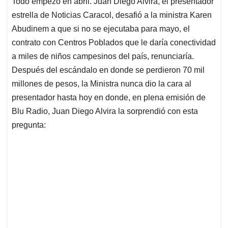
Todo empezó en abril. Juan Diego Alvira, el presentador
s
b
e
l
a
estrella de Noticias Caracol, desafió a la ministra Karen
A
o
d
d
p
o
I
s
Abudinem a que si no se ejecutaba para mayo, el
p
k
n
contrato con Centros Poblados que le daría conectividad
a miles de niños campesinos del país, renunciaría.
Después del escándalo en donde se perdieron 70 mil
millones de pesos, la Ministra nunca dio la cara al
presentador hasta hoy en donde, en plena emisión de
Blu Radio, Juan Diego Alvira la sorprendió con esta
pregunta: