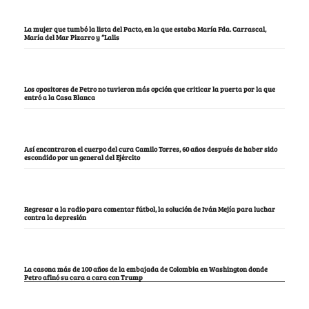
La mujer que tumbó la lista del Pacto, en la que estaba María Fda. Carrascal,
María del Mar Pizarro y “Lalis
Los opositores de Petro no tuvieron más opción que criticar la puerta por la que
entró a la Casa Blanca
Así encontraron el cuerpo del cura Camilo Torres, 60 años después de haber sido
escondido por un general del Ejército
Regresar a la radio para comentar fútbol, la solución de Iván Mejía para luchar
contra la depresión
La casona más de 100 años de la embajada de Colombia en Washington donde
Petro afinó su cara a cara con Trump