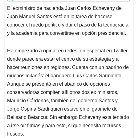
t
e
k
i
e
El exministro de hacienda Juan Carlos Echeverry de
s
b
e
l
a
Juan Manuel Santos está en la tarea de hacerse
A
o
d
d
p
o
I
s
conocer el ruedo político y dar el paso de la tecnocracia
p
k
n
y la academia para convertirse en opción presidencial.
Ha empezado a opinar en redes, en especial en Twitter
donde pareciera estar el centro de su estrategia y a
hacer reuniones en regiones. Cuenta con un padrino de
muchos milanés: el banquero Luis Carlos Sarmiento.
Aunque se presentó en el abanico de opciones
conservadoras compiten allí otros dos ex ministros,
Mauricio Cárdenas, también del gobierno Santos y
Jorge Ospina Sardi quien estuvo en el gabinete de
Belisario Betancur. Sin embargo Echeverry está tentado
a irse oír firmas y para esto, si que necesita recursos
frescos.