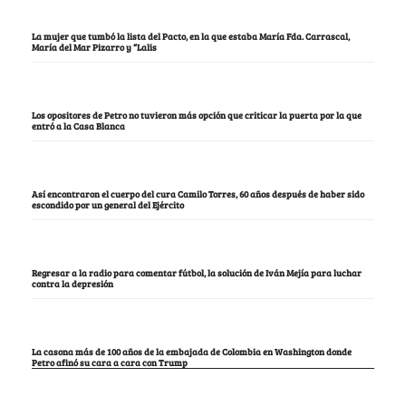
La mujer que tumbó la lista del Pacto, en la que estaba María Fda. Carrascal,
María del Mar Pizarro y “Lalis
Los opositores de Petro no tuvieron más opción que criticar la puerta por la que
entró a la Casa Blanca
Así encontraron el cuerpo del cura Camilo Torres, 60 años después de haber sido
escondido por un general del Ejército
Regresar a la radio para comentar fútbol, la solución de Iván Mejía para luchar
contra la depresión
La casona más de 100 años de la embajada de Colombia en Washington donde
Petro afinó su cara a cara con Trump