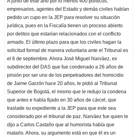
A junio de este año por lo menos 400 políticos,
s
b
e
l
a
empresarios, agentes del Estado y demás civiles habían
A
o
d
d
p
o
I
s
pedido un cupo en la JEP para resolver su situación
p
k
n
jurídica, pues en la Fiscalía tienen un proceso abierto
por delitos que estarían relacionados con el conflicto
armado. El último plazo para que los civiles hagan la
solicitud formal de manera voluntaria ante el Tribunal es
el 6 de septiembre. Ahora José Miguel Narváez, ex
subdirector del DAS que fue condenado a 26 años de
prisión por ser uno de los perpetradores del homicidio
de Jaime Garzón hace 20 años, le pidió al Tribunal
Superior de Bogotá, el mismo que le redujo la condena
que antes e había fijado en 30 años de cárcel, que
traslade su expediente a la JEP para que este sea
considerado por el tribunal de paz. Narváez fue quien le
dijo a Carlos Castaño que al humorista había que
matarlo. Ahora, su argumento está en que él es un