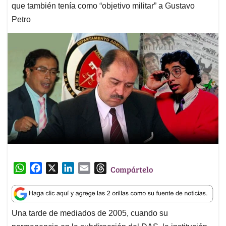
que también tenía como “objetivo militar” a Gustavo
Petro
W
F
X
L
E
T
Compártelo
h
a
i
m
h
a
c
n
a
r
t
e
k
i
e
Una tarde de mediados de 2005, cuando su
s
b
e
l
a