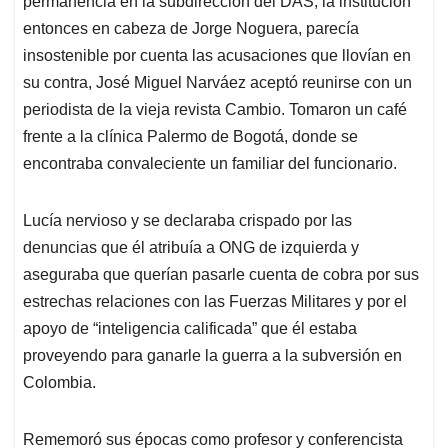
permanencia en la subdirección del DAS, la institución
A
o
d
d
p
o
I
s
entonces en cabeza de Jorge Noguera, parecía
p
k
n
insostenible por cuenta las acusaciones que llovían en
su contra, José Miguel Narváez aceptó reunirse con un
periodista de la vieja revista Cambio. Tomaron un café
frente a la clínica Palermo de Bogotá, donde se
encontraba convaleciente un familiar del funcionario.
Lucía nervioso y se declaraba crispado por las
denuncias que él atribuía a ONG de izquierda y
aseguraba que querían pasarle cuenta de cobra por sus
estrechas relaciones con las Fuerzas Militares y por el
apoyo de “inteligencia calificada” que él estaba
proveyendo para ganarle la guerra a la subversión en
Colombia.
Rememoró sus épocas como profesor y conferencista