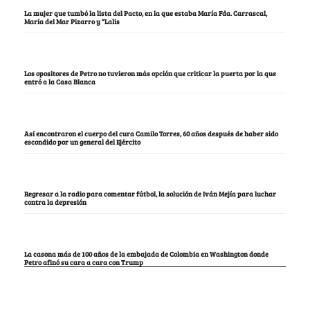
La mujer que tumbó la lista del Pacto, en la que estaba María Fda. Carrascal,
María del Mar Pizarro y “Lalis
Los opositores de Petro no tuvieron más opción que criticar la puerta por la que
entró a la Casa Blanca
Así encontraron el cuerpo del cura Camilo Torres, 60 años después de haber sido
escondido por un general del Ejército
Regresar a la radio para comentar fútbol, la solución de Iván Mejía para luchar
contra la depresión
La casona más de 100 años de la embajada de Colombia en Washington donde
Petro afinó su cara a cara con Trump