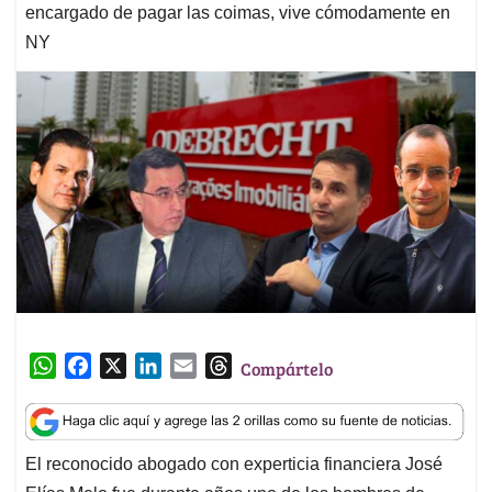
encargado de pagar las coimas, vive cómodamente en
NY
W
F
X
L
E
T
Compártelo
h
a
i
m
h
a
c
n
a
r
t
e
k
i
e
El reconocido abogado con experticia financiera José
s
b
e
l
a