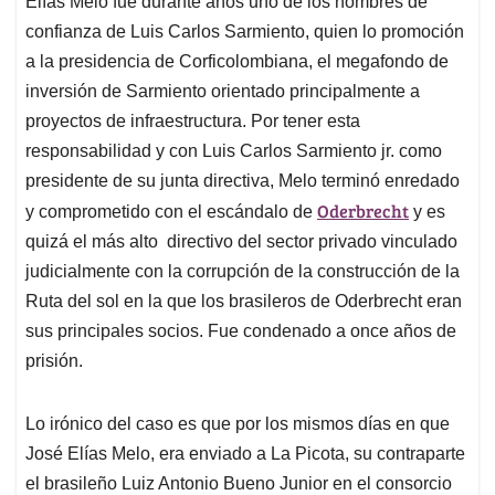
Elías Melo fue durante años uno de los hombres de
A
o
d
d
p
o
I
s
confianza de Luis Carlos Sarmiento, quien lo promoción
p
k
n
a la presidencia de Corficolombiana, el megafondo de
inversión de Sarmiento orientado principalmente a
proyectos de infraestructura. Por tener esta
responsabilidad y con Luis Carlos Sarmiento jr. como
presidente de su junta directiva, Melo terminó enredado
Oderbrecht
y comprometido con el escándalo de
y es
quizá el más alto directivo del sector privado vinculado
judicialmente con la corrupción de la construcción de la
Ruta del sol en la que los brasileros de Oderbrecht eran
sus principales socios. Fue condenado a once años de
prisión.
Lo irónico del caso es que por los mismos días en que
José Elías Melo, era enviado a La Picota, su contraparte
el brasileño Luiz Antonio Bueno Junior en el consorcio