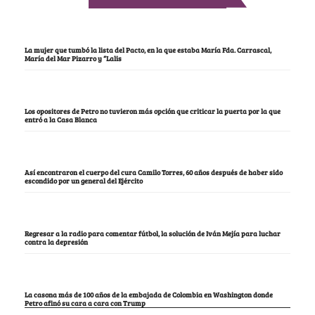
La mujer que tumbó la lista del Pacto, en la que estaba María Fda. Carrascal,
María del Mar Pizarro y “Lalis
Los opositores de Petro no tuvieron más opción que criticar la puerta por la que
entró a la Casa Blanca
Así encontraron el cuerpo del cura Camilo Torres, 60 años después de haber sido
escondido por un general del Ejército
Regresar a la radio para comentar fútbol, la solución de Iván Mejía para luchar
contra la depresión
La casona más de 100 años de la embajada de Colombia en Washington donde
Petro afinó su cara a cara con Trump