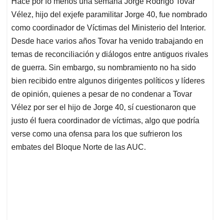
Hace por lo menos una semana Jorge Rodrigo Tovar
s
b
e
l
a
Vélez, hijo del exjefe paramilitar Jorge 40, fue nombrado
A
o
d
d
p
o
I
s
como coordinador de Víctimas del Ministerio del Interior.
p
k
n
Desde hace varios años Tovar ha venido trabajando en
temas de reconciliación y diálogos entre antiguos rivales
de guerra. Sin embargo, su nombramiento no ha sido
bien recibido entre algunos dirigentes políticos y líderes
de opinión, quienes a pesar de no condenar a Tovar
Vélez por ser el hijo de Jorge 40, sí cuestionaron que
justo él fuera coordinador de víctimas, algo que podría
verse como una ofensa para los que sufrieron los
embates del Bloque Norte de las AUC.