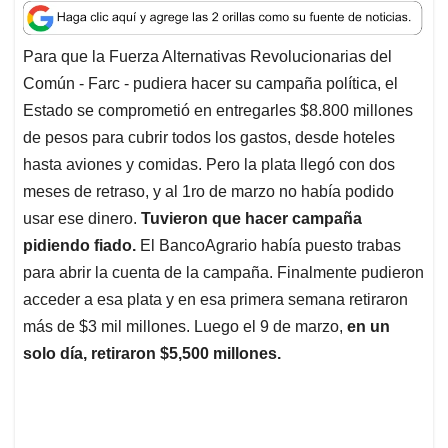
a
c
n
a
r
t
e
k
i
e
Para que la Fuerza Alternativas Revolucionarias del
s
b
e
l
a
Común - Farc - pudiera hacer su campaña política, el
A
o
d
d
p
o
I
s
Estado se comprometió en entregarles $8.800 millones
p
k
n
de pesos para cubrir todos los gastos, desde hoteles
hasta aviones y comidas. Pero la plata llegó con dos
meses de retraso, y al 1ro de marzo no había podido
usar ese dinero.
Tuvieron que hacer campaña
pidiendo fiado.
El BancoAgrario había puesto trabas
para abrir la cuenta de la campaña. Finalmente pudieron
acceder a esa plata y en esa primera semana retiraron
más de $3 mil millones. Luego el 9 de marzo,
en un
solo día, retiraron $5,500 millones.