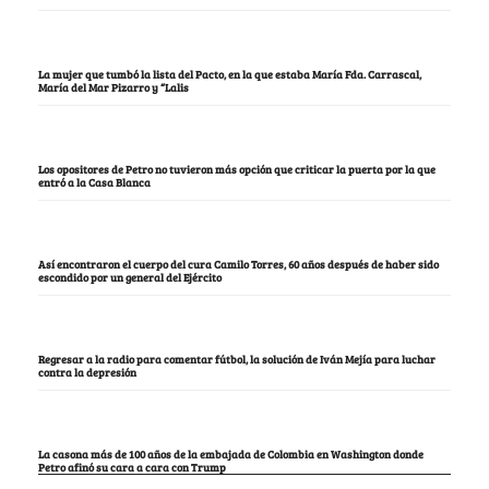
La mujer que tumbó la lista del Pacto, en la que estaba María Fda. Carrascal,
María del Mar Pizarro y “Lalis
Los opositores de Petro no tuvieron más opción que criticar la puerta por la que
entró a la Casa Blanca
Así encontraron el cuerpo del cura Camilo Torres, 60 años después de haber sido
escondido por un general del Ejército
Regresar a la radio para comentar fútbol, la solución de Iván Mejía para luchar
contra la depresión
La casona más de 100 años de la embajada de Colombia en Washington donde
Petro afinó su cara a cara con Trump