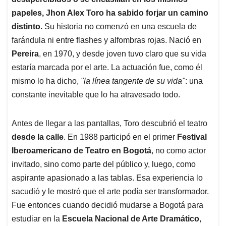
A
o
d
d
p
o
I
s
papeles, Jhon Alex Toro ha sabido forjar un camino
p
k
n
distinto.
Su historia no comenzó en una escuela de
farándula ni entre flashes y alfombras rojas. Nació en
Pereira
, en 1970, y desde joven tuvo claro que su vida
estaría marcada por el arte. La actuación fue, como él
mismo lo ha dicho,
"la línea tangente de su vida"
: una
constante inevitable que lo ha atravesado todo.
Antes de llegar a las pantallas, Toro descubrió el teatro
desde la calle
. En 1988 participó en el primer
Festival
Iberoamericano de Teatro en Bogotá
, no como actor
invitado, sino como parte del público y, luego, como
aspirante apasionado a las tablas. Esa experiencia lo
sacudió y le mostró que el arte podía ser transformador.
Fue entonces cuando decidió mudarse a Bogotá para
estudiar en la
Escuela Nacional de Arte Dramático
,