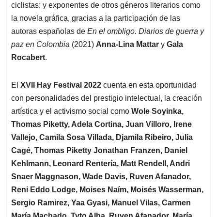
ciclistas; y exponentes de otros géneros literarios como
la novela gráfica, gracias a la participación de las
autoras españolas de
En el ombligo. Diarios de guerra y
paz en Colombia
(2021)
Anna-Lina Mattar
y
Gala
Rocabert
.
El
XVII Hay Festival 2022
cuenta en esta oportunidad
con personalidades del prestigio intelectual, la creación
artística y el activismo social como
Wole Soyinka,
Thomas Piketty, Adela Cortina, Juan Villoro, Irene
Vallejo, Camila Sosa Villada, Djamila Ribeiro, Julia
Cagé, Thomas Piketty Jonathan Franzen, Daniel
Kehlmann, Leonard Rentería, Matt Rendell, Andri
Snaer Maggnason, Wade Davis, Ruven Afanador,
Reni Eddo Lodge, Moises Naím, Moisés Wasserman,
Sergio Ramirez, Yaa Gyasi, Manuel Vilas, Carmen
María Machado, Tyto Alba, Ruven Afanador, María