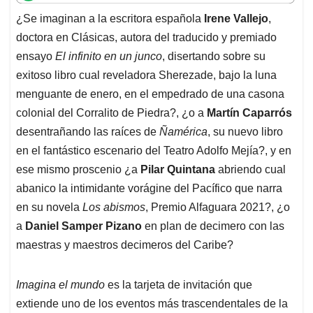
t
e
k
i
e
¿Se imaginan a la escritora española
Irene Vallejo
,
s
b
e
l
a
doctora en Clásicas, autora del traducido y premiado
A
o
d
d
p
o
I
s
ensayo
El infinito en un junco
, disertando sobre su
p
k
n
exitoso libro cual reveladora Sherezade, bajo la luna
menguante de enero, en el empedrado de una casona
colonial del Corralito de Piedra?, ¿o a
Martín Caparrós
desentrañando las raíces de
Ñamérica
, su nuevo libro
en el fantástico escenario del Teatro Adolfo Mejía?, y en
ese mismo proscenio ¿a
Pilar Quintana
abriendo cual
abanico la intimidante vorágine del Pacífico que narra
en su novela
Los abismos
, Premio Alfaguara 2021?, ¿o
a
Daniel Samper Pizano
en plan de decimero con las
maestras y maestros decimeros del Caribe?
Imagina el mundo
es la tarjeta de invitación que
extiende uno de los eventos más trascendentales de la