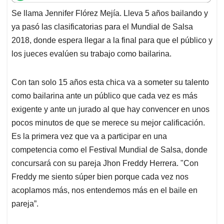
t
e
k
i
e
Se llama Jennifer Flórez Mejía. Lleva 5 años bailando y
s
b
e
l
a
ya pasó las clasificatorias para el Mundial de Salsa
A
o
d
d
p
o
I
s
2018, donde espera llegar a la final para que el público y
p
k
n
los jueces evalúen su trabajo como bailarina.
Con tan solo 15 años esta chica va a someter su talento
como bailarina ante un público que cada vez es más
exigente y ante un jurado al que hay convencer en unos
pocos minutos de que se merece su mejor calificación.
Es la primera vez que va a participar en una
competencia como el Festival Mundial de Salsa, donde
concursará con su pareja Jhon Freddy Herrera. "Con
Freddy me siento súper bien porque cada vez nos
acoplamos más, nos entendemos más en el baile en
pareja”.