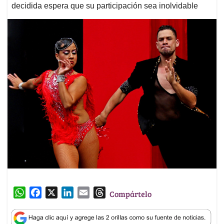
decidida espera que su participación sea inolvidable
W
F
X
L
E
T
Compártelo
h
a
i
m
h
a
c
n
a
r