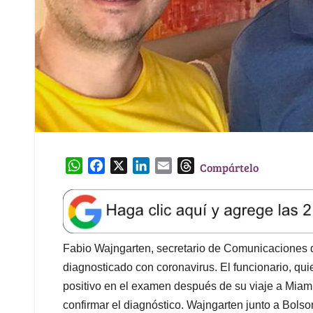
W
F
X
L
E
T
Compártelo
h
a
i
m
h
a
c
n
a
r
t
e
k
i
e
s
b
e
l
a
A
o
d
d
Fabio Wajngarten, secretario de Comunicaciones de
p
o
I
s
diagnosticado con coronavirus. El funcionario, qui
p
k
n
positivo en el examen después de su viaje a Mia
confirmar el diagnóstico. Wajngarten junto a Bolso