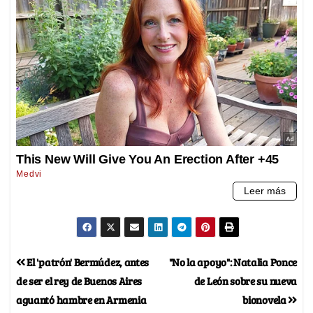
El 'patrón' Bermúdez, antes
"No la apoyo": Natalia Ponce
de ser el rey de Buenos Aires
de León sobre su nueva
aguantó hambre en Armenia
bionovela