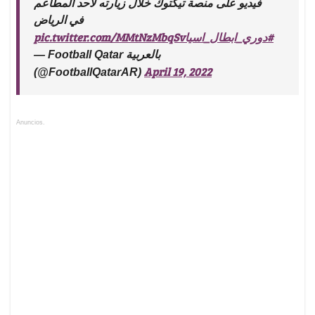
فيديو على منصة تيكتوك خلال زيارته لأحد المطاعم
في الرياض
pic.twitter.com/MMtNzMbqSv
#دوري_ابطال_اسيا
— Football Qatar بالعربية
April 19, 2022
(@FootballQatarAR)
Anuncios.