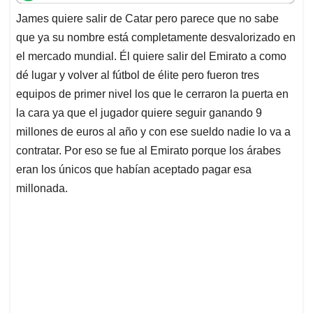
t
e
k
i
e
James quiere salir de Catar pero parece que no sabe
s
b
e
l
a
que ya su nombre está completamente desvalorizado en
A
o
d
d
p
o
I
s
el mercado mundial. Él quiere salir del Emirato a como
p
k
n
dé lugar y volver al fútbol de élite pero fueron tres
equipos de primer nivel los que le cerraron la puerta en
la cara ya que el jugador quiere seguir ganando 9
millones de euros al año y con ese sueldo nadie lo va a
contratar. Por eso se fue al Emirato porque los árabes
eran los únicos que habían aceptado pagar esa
millonada.