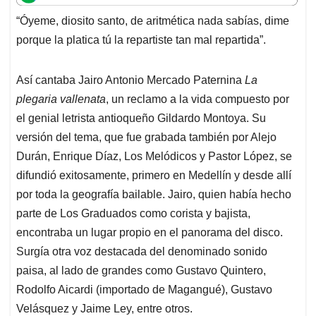
t
e
k
i
e
“Óyeme, diosito santo, de aritmética nada sabías, dime
s
b
e
l
a
porque la platica tú la repartiste tan mal repartida”.
A
o
d
d
p
o
I
s
p
k
n
Así cantaba Jairo Antonio Mercado Paternina
La
plegaria vallenata
, un reclamo a la vida compuesto por
el genial letrista antioqueño Gildardo Montoya. Su
versión del tema, que fue grabada también por Alejo
Durán, Enrique Díaz, Los Melódicos y Pastor López, se
difundió exitosamente, primero en Medellín y desde allí
por toda la geografía bailable. Jairo, quien había hecho
parte de Los Graduados como corista y bajista,
encontraba un lugar propio en el panorama del disco.
Surgía otra voz destacada del denominado sonido
paisa, al lado de grandes como Gustavo Quintero,
Rodolfo Aicardi (importado de Magangué), Gustavo
Velásquez y Jaime Ley, entre otros.