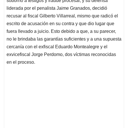
p
o
I
s
soborno a testigos y fraude procesal, y su defensa
p
k
n
liderada por el penalista Jaime Granados, decidió
recusar al fiscal Gilberto Villarreal, mismo que radicó el
escrito de acusación en su contra y que dio lugar que
fuera llevado a juicio. Esto debido a que, a su parecer,
no le brindaba las garantías suficientes y a una supuesta
cercanía con el exfiscal Eduardo Montealegre y el
exvicefiscal Jorge Perdomo, dos víctimas reconocidas
en el proceso.