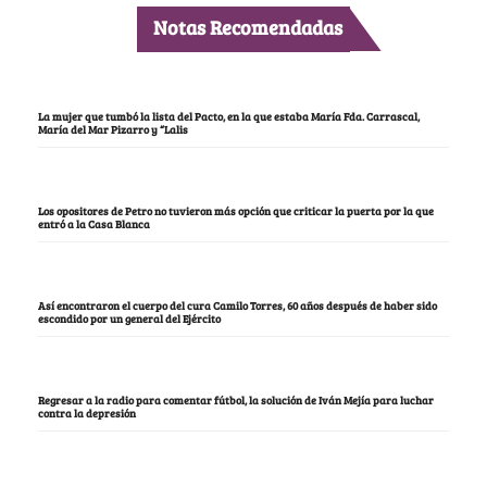
Notas Recomendadas
La mujer que tumbó la lista del Pacto, en la que estaba María Fda. Carrascal,
María del Mar Pizarro y “Lalis
Los opositores de Petro no tuvieron más opción que criticar la puerta por la que
entró a la Casa Blanca
Así encontraron el cuerpo del cura Camilo Torres, 60 años después de haber sido
escondido por un general del Ejército
Regresar a la radio para comentar fútbol, la solución de Iván Mejía para luchar
contra la depresión