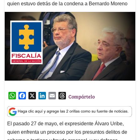
quien estuvo detrás de la condena a Bernardo Moreno
W
F
X
L
E
T
Compártelo
h
a
i
m
h
a
c
n
a
r
t
e
k
i
e
El pasado 27 de mayo, el expresidente Álvaro Uribe,
s
b
e
l
a
quien enfrenta un proceso por los presuntos delitos de
A
o
d
d