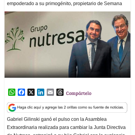
empoderado a su primogénito, propietario de Semana
W
F
X
L
E
T
Compártelo
h
a
i
m
h
a
c
n
a
r
t
e
k
i
e
Gabriel Gilinski ganó el pulso con la Asamblea
s
b
e
l
a
Extraordinaria realizada para cambiar la Junta Directiva
A
o
d
d