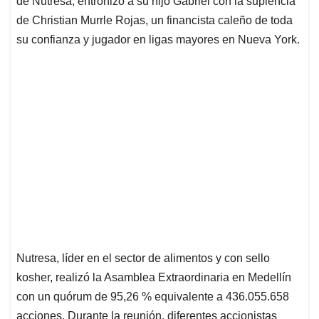
p
o
I
s
de Nutresa, entronizó a su hijo Gabriel con la suplencia
p
k
n
de Christian Murrle Rojas, un financista caleño de toda
su confianza y jugador en ligas mayores en Nueva York.
Nutresa, líder en el sector de alimentos y con sello
kosher, realizó la Asamblea Extraordinaria en Medellín
con un quórum de 95,26 % equivalente a 436.055.658
acciones. Durante la reunión, diferentes accionistas