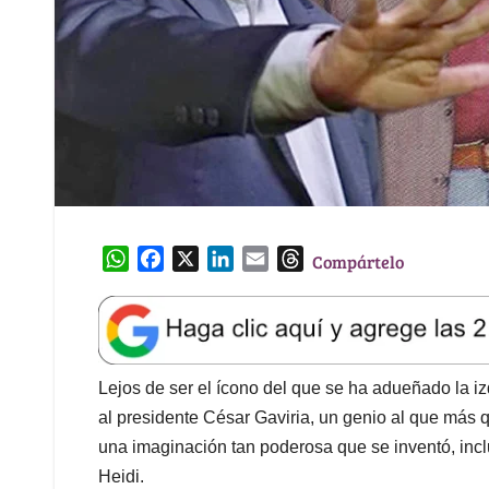
W
F
X
L
E
T
Compártelo
h
a
i
m
h
a
c
n
a
r
t
e
k
i
e
s
b
e
l
a
A
o
d
d
Lejos de ser el ícono del que se ha adueñado la 
p
o
I
s
al presidente César Gaviria, un genio al que más q
p
k
n
una imaginación tan poderosa que se inventó, inclu
Heidi.