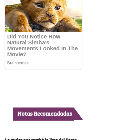
Notas Recomendadas
La mujer que tumbó la lista del Pacto,