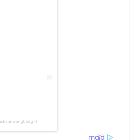
jacksonwang852g7)