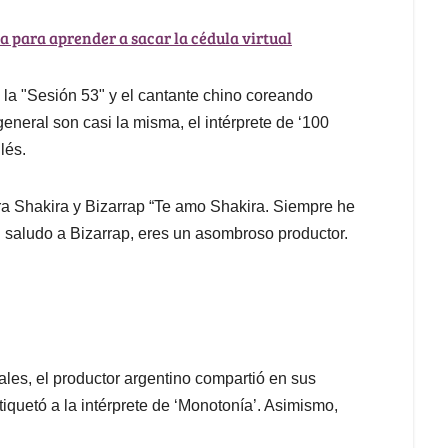
a para aprender a sacar la cédula virtual
 la "Sesión 53" y el cantante chino coreando
eneral son casi la misma, el intérprete de ‘100
lés.
ara Shakira y Bizarrap “Te amo Shakira. Siempre he
n saludo a Bizarrap, eres un asombroso productor.
iales, el productor argentino compartió en sus
tiquetó a la intérprete de ‘Monotonía’. Asimismo,