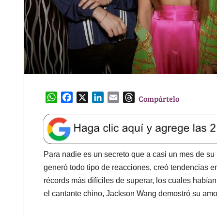
W
F
X
L
E
T
Compártelo
h
a
i
m
h
a
c
n
a
r
t
e
k
i
e
s
b
e
l
a
A
o
d
d
Para nadie es un secreto que a casi un mes de su 
p
o
I
s
generó todo tipo de reacciones, creó tendencias en
p
k
n
récords más difíciles de superar, los cuales habían
el cantante chino, Jackson Wang demostró su amor 