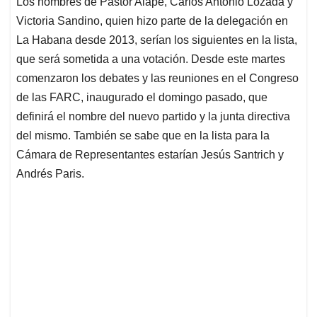
Los nombres de Pastor Alape, Carlos Antonio Lozada y
s
b
e
l
a
Victoria Sandino, quien hizo parte de la delegación en
A
o
d
d
p
o
I
s
La Habana desde 2013, serían los siguientes en la lista,
p
k
n
que será sometida a una votación. Desde este martes
comenzaron los debates y las reuniones en el Congreso
de las FARC, inaugurado el domingo pasado, que
definirá el nombre del nuevo partido y la junta directiva
del mismo. También se sabe que en la lista para la
Cámara de Representantes estarían Jesús Santrich y
Andrés Paris.