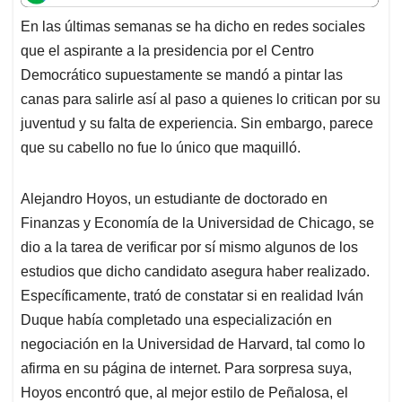
t
e
k
i
e
En las últimas semanas se ha dicho en redes sociales
s
b
e
l
a
que el aspirante a la presidencia por el Centro
A
o
d
d
p
o
I
s
Democrático supuestamente se mandó a pintar las
p
k
n
canas para salirle así al paso a quienes lo critican por su
juventud y su falta de experiencia. Sin embargo, parece
que su cabello no fue lo único que maquilló.
Alejandro Hoyos, un estudiante de doctorado en
Finanzas y Economía de la Universidad de Chicago, se
dio a la tarea de verificar por sí mismo algunos de los
estudios que dicho candidato asegura haber realizado.
Específicamente, trató de constatar si en realidad Iván
Duque había completado una especialización en
negociación en la Universidad de Harvard, tal como lo
afirma en su página de internet. Para sorpresa suya,
Hoyos encontró que, al mejor estilo de Peñalosa, el