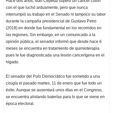
Hace dos años, Iván Cepeda superó un cáncer colón
s
b
e
l
a
con el que luchó arduamente, pero que nunca
A
o
d
d
p
o
I
s
interrumpió su trabajo en el Senado ni tampoco su labor
p
k
n
durante la campaña presidencial de Gustavo Petro
(2018) en donde fue fundamental en los recorridos en
las regiones. Sin embargo, en un comunicado a la
opinión pública, el senador informó que desde hace 6
meses se encuentra en tratamiento de quimioterapia
pues le fue diagnosticada una lesión cancerígena en el
hígado.
El senador del Polo Democrático fue sometido a una
cirugía el pasado martes, 11 de enero que fue todo un
éxito. Aunque se ausentará unos días en el Congreso,
se encuentra alistando baterías para lo que se viene en
época electoral.