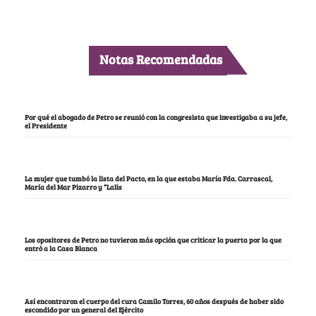
Notas Recomendadas
Por qué el abogado de Petro se reunió con la congresista que investigaba a su jefe,
el Presidente
La mujer que tumbó la lista del Pacto, en la que estaba María Fda. Carrascal,
María del Mar Pizarro y “Lalis
Los opositores de Petro no tuvieron más opción que criticar la puerta por la que
entró a la Casa Blanca
Así encontraron el cuerpo del cura Camilo Torres, 60 años después de haber sido
escondido por un general del Ejército