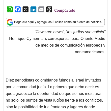
W
F
X
L
E
T
Compártelo
h
a
i
m
h
a
c
n
a
r
t
e
k
i
e
“
Jews are news”, “los judíos son noticia”
s
b
e
l
a
Henrique Cymerman, corresponsal para Oriente Medio
A
o
d
d
p
o
I
s
de medios de comunicación europeos y
p
k
n
norteamericanos.
Diez periodistas colombianos fuimos a Israel invitados
por la comunidad judía. Lo primero que debo decir es
que agradezco la oportunidad de que se nos mostraran
no solo los puntos de vista judíos frente a los conflictos,
sino la posibilidad de ir a fronteras y lugares donde