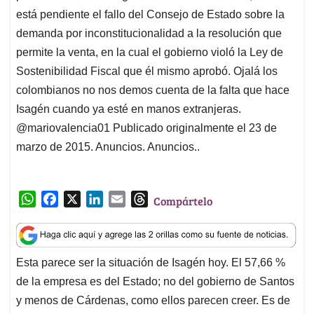
está pendiente el fallo del Consejo de Estado sobre la
demanda por inconstitucionalidad a la resolución que
permite la venta, en la cual el gobierno violó la Ley de
Sostenibilidad Fiscal que él mismo aprobó. Ojalá los
colombianos no nos demos cuenta de la falta que hace
Isagén cuando ya esté en manos extranjeras.
@mariovalencia01 Publicado originalmente el 23 de
marzo de 2015. Anuncios. Anuncios..
W
F
X
L
E
T
Compártelo
h
a
i
m
h
a
c
n
a
r
t
e
k
i
e
Esta parece ser la situación de Isagén hoy. El 57,66 %
s
b
e
l
a
de la empresa es del Estado; no del gobierno de Santos
A
o
d
d
p
o
I
s
y menos de Cárdenas, como ellos parecen creer. Es de