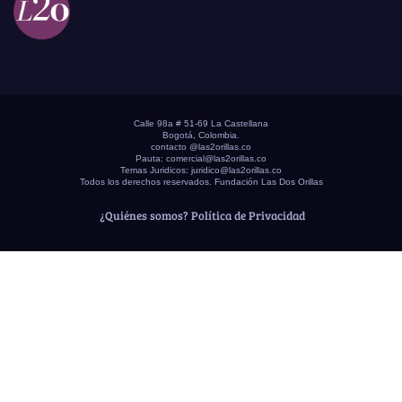
Calle 98a # 51-69 La Castellana
Bogotá, Colombia.
contacto @las2orillas.co
Pauta:
comercial@las2orillas.co
Temas Juridicos:
juridico@las2orillas.co
Todos los derechos reservados. Fundación Las Dos Orillas
¿Quiénes somos?
Política de Privacidad