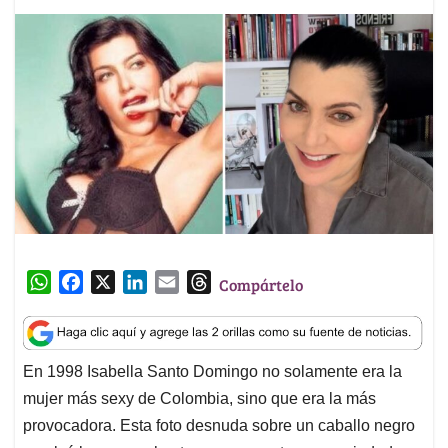
W
F
X
L
E
T
Compártelo
h
a
i
m
h
a
c
n
a
r
t
e
k
i
e
En 1998 Isabella Santo Domingo no solamente era la
s
b
e
l
a
mujer más sexy de Colombia, sino que era la más
A
o
d
d
p
o
I
s
provocadora. Esta foto desnuda sobre un caballo negro