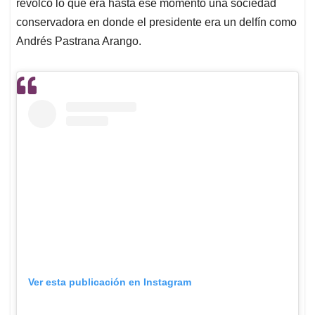
p
k
n
revolcó lo que era hasta ese momento una sociedad
conservadora en donde el presidente era un delfín como
Andrés Pastrana Arango.
Ver esta publicación en Instagram